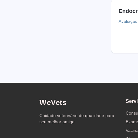
Endocr
Avaliação
WeVets
Serv
Consu
Cuidado veterinário de qualidade para
seu melhor amigo
Exam
Vacin