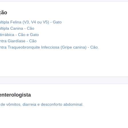
ção
ltipla Felina (V3, V4 ou V5) - Gato
ltipla Canina - Cão
tirrábica - Cão e Gato
ntra Giardíase - Cão
ntra Traqueobronquite Infecciosa (Gripe canina) - Cão.
nterologista
 de vômitos, diarreia e desconforto abdominal.