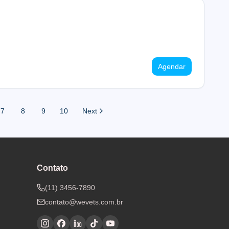
Agendar
7
8
9
10
Next
Contato
(11) 3456-7890
contato@wevets.com.br