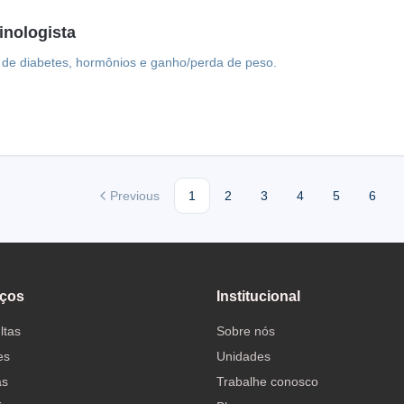
inologista
 de diabetes, hormônios e ganho/perda de peso.
Previous
1
2
3
4
5
6
iços
Institucional
ltas
Sobre nós
es
Unidades
as
Trabalhe conosco